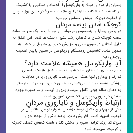
بسیاری از مردان مبتلا به واریکوسل از احساس سنگینی یا کشیدگی
در ناحیه بیضه شکایت دارند. این علامت معمولاً در پایان روز یا پس
از فعالیت فیزیکی بیشتر احساس می‌شود.
کوچک شدن بیضه مردان
در برخی بیماران، به‌خصوص نوجوانان و جوانان، واریکوسل می‌تواند
باعث کوچک شدن یا کاهش رشد یکی از بیضه‌ها شود. این اتفاق به
دلیل اختلال در خون‌رسانی و افزایش دمای بیضه رخ می‌دهد. به
همین علت، تشخیص زودهنگام واریکوسل در سنین پایین اهمیت
ویژه‌ای دارد.
آیا واریکوسل همیشه علامت دارد؟
خیر. بسیاری از مردان مبتلا به واریکوسل هیچ علامت واضحی
ندارند و بیماری تنها هنگام بررسی علت ناباروری یا در معاینات
پزشکی تشخیص داده می‌شود. به همین دلیل، نبود درد یا ناراحتی
به معنای سالم بودن کامل سیستم باروری نیست و در صورت وجود
مشکل در باروری، بررسی تخصصی ضروری است.
ارتباط واریکوسل و ناباروری مردان
یکی از مهم‌ترین دلایل توجه پزشکان به واریکوسل، تاثیر آن بر
کیفیت اسپرم است. افزایش دمای بیضه ناشی از تجمع خون
می‌تواند روند تولید اسپرم را مختل کند و باعث کاهش تعداد، تحرک
و کیفیت اسپرم‌ها شود.