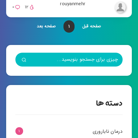
rouyanmehr
0
12
صفحه قبل
1
صفحه بعد
دسته ها
درمان ناباروری
1