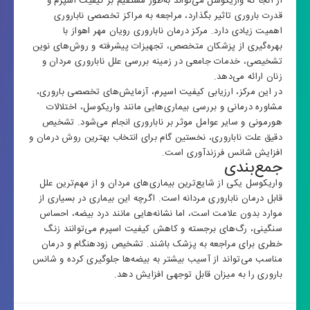
از آنجا که واریکوسل می‌تواند به‌طور مستقیم بر کیفیت اسپرم و
قدرت باروری تاثیر بگذارد، مراجعه به مراکز تخصصی ناباروری
اهمیت زیادی دارد.
مرکز درمان ناباروری رویان مهر اهواز
با
بهره‌گیری از پزشکان متخصص، تجهیزات پیشرفته و روش‌های نوین
تشخیصی، خدمات جامعی در زمینه بررسی علل ناباروری مردان و
زنان ارائه می‌دهد.
در این مرکز، ارزیابی کیفیت اسپرم، آزمایش‌های تخصصی باروری،
مشاوره درمانی و بررسی بیماری‌هایی مانند واریکوسل، اختلالات
هورمونی و سایر عوامل موثر بر ناباروری انجام می‌شود. تشخیص
دقیق علت ناباروری، نخستین گام برای انتخاب بهترین روش درمان و
افزایش شانس فرزندآوری است.
جمع‌بندی
واریکوسل یکی از شایع‌ترین بیماری‌های مردان و از مهم‌ترین علل
قابل درمان ناباروری مردانه است. اگرچه این بیماری در بسیاری از
موارد بدون علامت است، اما نشانه‌هایی مانند درد بیضه، احساس
سنگینی، رگ‌های برجسته و کاهش کیفیت اسپرم می‌توانند زنگ
خطری برای مراجعه به پزشک باشند. تشخیص زودهنگام و درمان
مناسب می‌تواند از آسیب بیشتر به بیضه‌ها جلوگیری کرده و شانس
باروری را به میزان قابل توجهی افزایش دهد.