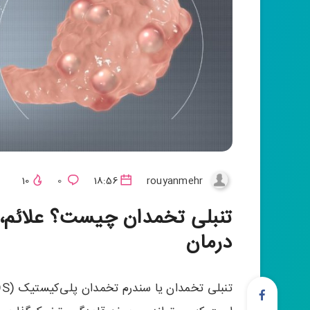
10
0
18:56
rouyanmehr
تنبلی تخمدان چیست؟ علائم، ت
درمان